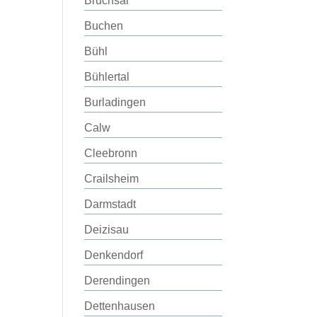
Bruchsal
Buchen
Bühl
Bühlertal
Burladingen
Calw
Cleebronn
Crailsheim
Darmstadt
Deizisau
Denkendorf
Derendingen
Dettenhausen