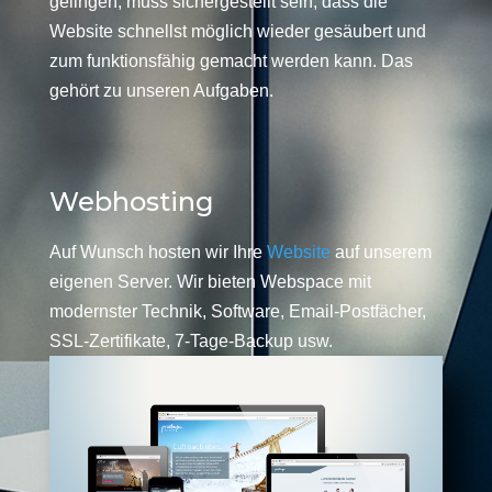
gelingen, muss sichergestellt sein, dass die
Website schnellst möglich wieder gesäubert und
zum funktionsfähig gemacht werden kann. Das
gehört zu unseren Aufgaben.
Webhosting
Auf Wunsch hosten wir Ihre
Website
auf unserem
eigenen Server. Wir bieten Webspace mit
modernster Technik, Software, Email-Postfächer,
SSL-Zertifikate, 7-Tage-Backup usw.