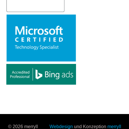
© 2026 merryll
Webdesign
und Konzeption
merryll