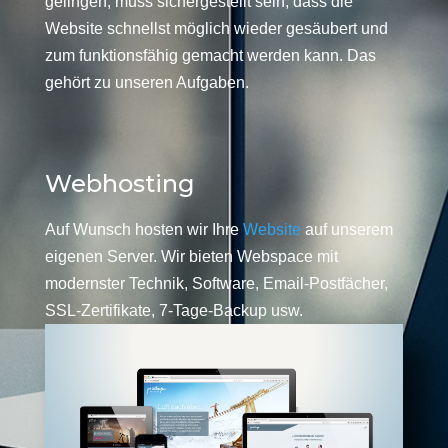
gelingen, muss sichergestellt sein, dass die
Website schnellst möglich wieder gesäubert und
zum funktionsfähig gemacht werden kann. Das
gehört zu unseren Aufgaben.
Webhosting
Auf Wunsch hosten wir Ihre
Website
auf unserem
eigenen Server. Wir bieten Webspace mit
modernster Technik, Software, Email-Postfächer,
SSL-Zertifikate, 7-Tage-Backup usw.