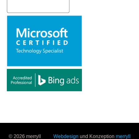
© 2026 merryll
Webdesign
und Konzeption
merryll