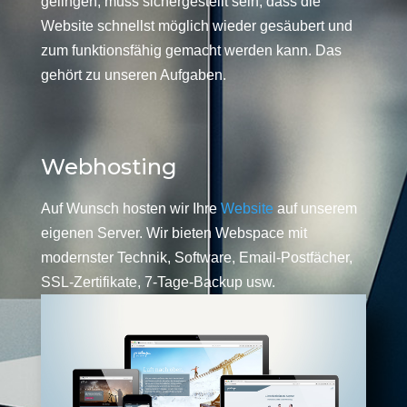
gelingen, muss sichergestellt sein, dass die
Website schnellst möglich wieder gesäubert und
zum funktionsfähig gemacht werden kann. Das
gehört zu unseren Aufgaben.
Webhosting
Auf Wunsch hosten wir Ihre
Website
auf unserem
eigenen Server. Wir bieten Webspace mit
modernster Technik, Software, Email-Postfächer,
SSL-Zertifikate, 7-Tage-Backup usw.