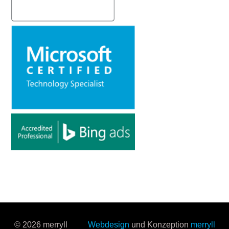
© 2026 merryll
Webdesign
und Konzeption
merryll