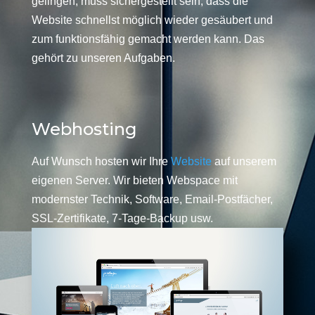
gelingen, muss sichergestellt sein, dass die
Website schnellst möglich wieder gesäubert und
zum funktionsfähig gemacht werden kann. Das
gehört zu unseren Aufgaben.
Webhosting
Auf Wunsch hosten wir Ihre
Website
auf unserem
eigenen Server. Wir bieten Webspace mit
modernster Technik, Software, Email-Postfächer,
SSL-Zertifikate, 7-Tage-Backup usw.