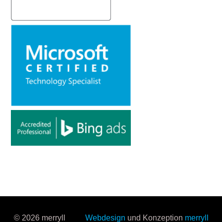
© 2026 merryll
Webdesign
und Konzeption
merryll