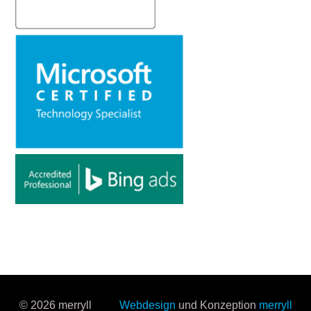
© 2026 merryll
Webdesign
und Konzeption
merryll