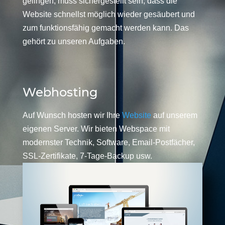
gelingen, muss sichergestellt sein, dass die
Website schnellst möglich wieder gesäubert und
zum funktionsfähig gemacht werden kann. Das
gehört zu unseren Aufgaben.
Webhosting
Auf Wunsch hosten wir Ihre
Website
auf unserem
eigenen Server. Wir bieten Webspace mit
modernster Technik, Software, Email-Postfächer,
SSL-Zertifikate, 7-Tage-Backup usw.