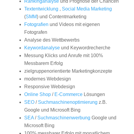
Rankinganalyse
und Prognose der Chancen
Textentwicklung
,
Social Media Marketing
(
SMM
) und Contentmarketing
Fotografien
und Videos mit eigenen
Fotografen
Analyse des Wettbewerbs
Keywordanalyse
und Keywordrecherche
Messung Klicks und Anrufe mit 100%
Messbarem Erfolg
zielgruppenorientierte Marketingkonzepte
modernes Webdesign
Responsive Webdesign
Online Shop
/
E-Commerce
Lösungen
SEO
/
Suchmaschinenoptimierung
z.B.
Google und Microsoft Bing
SEA
/
Suchmaschinenwerbung
Google und
Microsoft Bing
100% messbarer Erfolg mit monatlichem