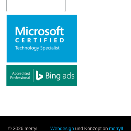
© 2026 merryll
Webdesign
und Konzeption
merryll