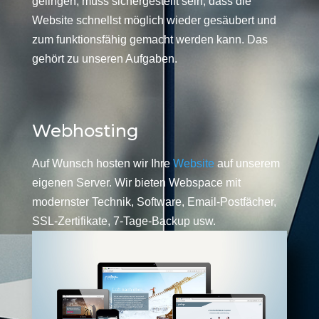
gelingen, muss sichergestellt sein, dass die
Website schnellst möglich wieder gesäubert und
zum funktionsfähig gemacht werden kann. Das
gehört zu unseren Aufgaben.
Webhosting
Auf Wunsch hosten wir Ihre
Website
auf unserem
eigenen Server. Wir bieten Webspace mit
modernster Technik, Software, Email-Postfächer,
SSL-Zertifikate, 7-Tage-Backup usw.