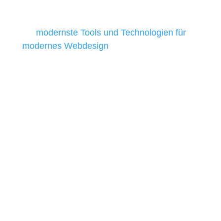
Unternehmen die kostengünstigsten und
besten Ergebnisse liefern. Daher verwenden
wir
modernste Tools und Technologien für
modernes Webdesign
, um unsere Kunden in
allen Webprojekten zufriedenzustellen.
Sie haben Fragen zu Ihrem
Projekt?
07121 / 9294977
info@merryll.de
Kostenlose Beratung