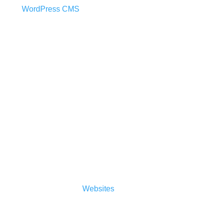
WordPress CMS
Sicherheit
Auch der Sicherheitsaspekt ist nicht zu
vernachlässigen.
Websites
müssen täglich
Angriffen im Sekundentakt standhalten. Es gilt,
den Sicherheitsstandard so hoch wie möglich zu