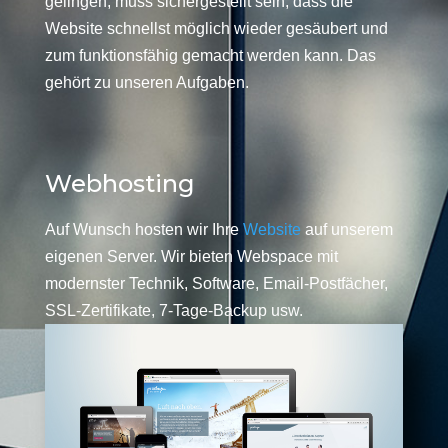
gelingen, muss sichergestellt sein, dass die
Website schnellst möglich wieder gesäubert und
zum funktionsfähig gemacht werden kann. Das
gehört zu unseren Aufgaben.
Webhosting
Auf Wunsch hosten wir Ihre
Website
auf unserem
eigenen Server. Wir bieten Webspace mit
modernster Technik, Software, Email-Postfächer,
SSL-Zertifikate, 7-Tage-Backup usw.