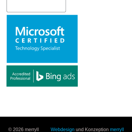
© 2026 merryll
Webdesign
und Konzeption
merryll