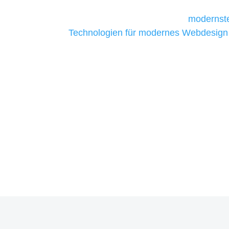
Unternehmen die kostengünstigsten un
liefern. Daher verwenden wir
modernste
Technologien für modernes Webdesign
allen Webprojekten zufriedenzustellen.
Sie haben Fragen zu Ihre
07121 / 9294977
info@merryll.de