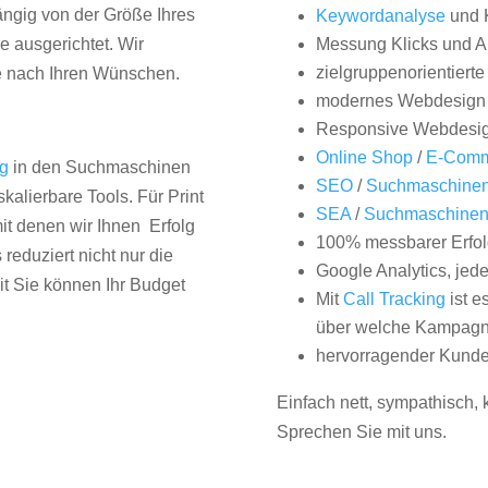
hängig von der Größe Ihres
Keywordanalyse
und 
 ausgerichtet. Wir
Messung Klicks und A
zielgruppenorientiert
e nach Ihren Wünschen.
modernes Webdesign
Responsive Webdesi
Online Shop
/
E-Comm
ng
in den Suchmaschinen
SEO
/
Suchmaschinen
kalierbare Tools. Für Print
SEA
/
Suchmaschine
it denen wir Ihnen Erfolg
100% messbarer Erfol
duziert nicht nur die
Google Analytics, jed
it Sie können Ihr Budget
Mit
Call Tracking
ist e
über welche Kampagne
hervorragender Kunde
Einfach nett, sympathisch,
Sprechen Sie mit uns.