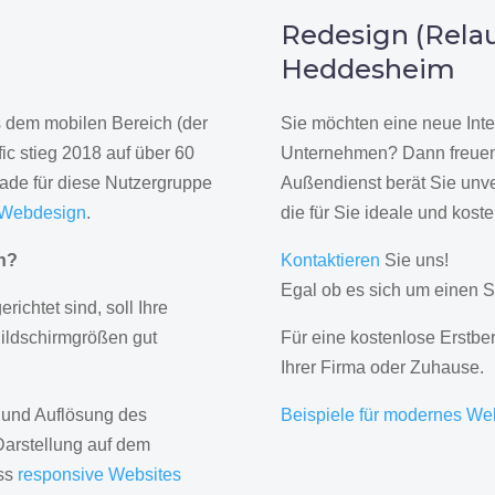
n
Redesign (Relau
Heddesheim
us dem mobilen Bereich (der
Sie möchten eine neue Inte
ic stieg 2018 auf über 60
Unternehmen? Dann freuen 
rade für diese Nutzergruppe
Außendienst berät Sie unve
 Webdesign
.
die für Sie ideale und kost
gn?
Kontaktieren
Sie uns!
Egal ob es sich um einen S
erichtet sind, soll Ihre
Bildschirmgrößen gut
Für eine kostenlose Erstbe
Ihrer Firma oder Zuhause.
 und Auflösung des
Beispiele für modernes We
Darstellung auf dem
ass
responsive Websites