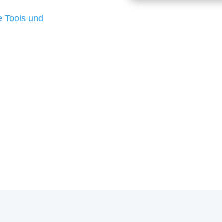
d besten Ergebnisse
 Tools und
, um unsere Kunden in
m Projekt?