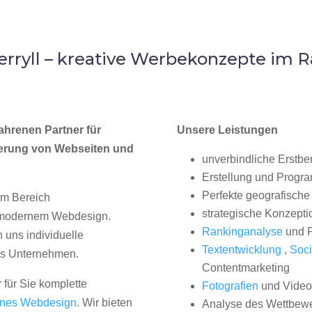
rryll – kreative Werbekonzepte im
ahrenen Partner für
Unsere Leistungen
erung von Webseiten und
unverbindliche Erstbe
Erstellung und Progr
Perfekte geografische 
im Bereich
strategische Konzepti
, modernem Webdesign.
Rankinganalyse
und P
uns individuelle
Textentwicklung
,
Soci
hes Unternehmen.
Contentmarketing
 für Sie komplette
Fotografien
und Videos
nes Webdesign
. Wir bieten
Analyse des Wettbew