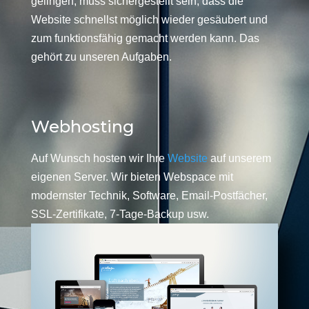
gelingen, muss sichergestellt sein, dass die
Website schnellst möglich wieder gesäubert und
zum funktionsfähig gemacht werden kann. Das
gehört zu unseren Aufgaben.
Webhosting
Auf Wunsch hosten wir Ihre
Website
auf unserem
eigenen Server. Wir bieten Webspace mit
modernster Technik, Software, Email-Postfächer,
SSL-Zertifikate, 7-Tage-Backup usw.