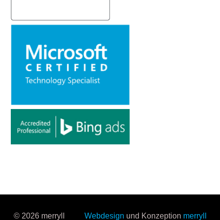
© 2026 merryll
Webdesign
und Konzeption
merryll