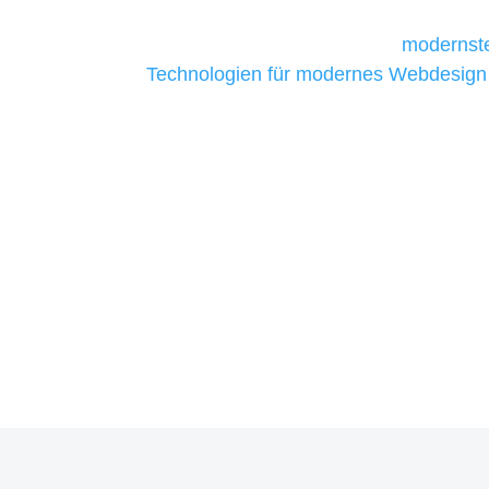
Unternehmen die kostengünstigsten un
liefern. Daher verwenden wir
modernste
Technologien für modernes Webdesign
allen Webprojekten zufriedenzustellen.
Sie haben Fragen zu Ihre
07121 / 9294977
info@merryll.de