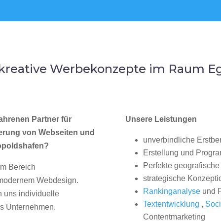
 kreative Werbekonzepte im Raum E
ahrenen Partner für
Unsere Leistungen
erung von Webseiten und
unverbindliche Erstbe
opoldshafen?
Erstellung und Progr
Perfekte geografische 
im Bereich
strategische Konzepti
, modernem Webdesign.
Rankinganalyse
und P
uns individuelle
Textentwicklung
,
Soci
hes Unternehmen.
Contentmarketing