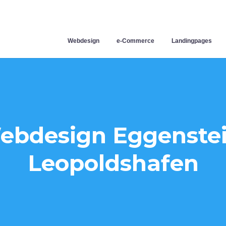
Webdesign
e-Commerce
Landingpages
ebdesign Eggenstei
Leopoldshafen