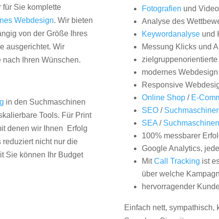
 für Sie komplette
Fotografien
und Videos
nes Webdesign
. Wir bieten
Analyse des Wettbew
hängig von der Größe Ihres
Keywordanalyse
und 
 ausgerichtet. Wir
Messung Klicks und A
zielgruppenorientiert
e nach Ihren Wünschen.
modernes Webdesign
Responsive Webdesi
Online Shop
/
E-Comm
ng
in den Suchmaschinen
SEO
/
Suchmaschinen
kalierbare Tools. Für Print
SEA
/
Suchmaschine
it denen wir Ihnen Erfolg
100% messbarer Erfol
duziert nicht nur die
Google Analytics, jed
it Sie können Ihr Budget
Mit
Call Tracking
ist e
über welche Kampagne
hervorragender Kunde
Einfach nett, sympathisch,