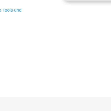
d besten Ergebnisse
 Tools und
, um unsere Kunden in
m Projekt?