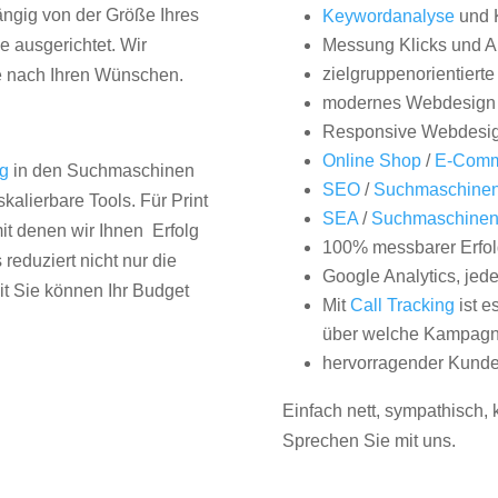
hängig von der Größe Ihres
Keywordanalyse
und 
 ausgerichtet. Wir
Messung Klicks und A
zielgruppenorientiert
e nach Ihren Wünschen.
modernes Webdesign
Responsive Webdesi
Online Shop
/
E-Comm
ng
in den Suchmaschinen
SEO
/
Suchmaschinen
kalierbare Tools. Für Print
SEA
/
Suchmaschine
it denen wir Ihnen Erfolg
100% messbarer Erfol
duziert nicht nur die
Google Analytics, jed
it Sie können Ihr Budget
Mit
Call Tracking
ist e
über welche Kampagne
hervorragender Kunde
Einfach nett, sympathisch,
Sprechen Sie mit uns.