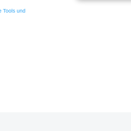
d besten Ergebnisse
 Tools und
, um unsere Kunden in
m Projekt?