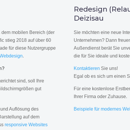
n
Redesign (Relau
Deizisau
us dem mobilen Bereich (der
Sie möchten eine neue Inte
ic stieg 2018 auf über 60
Unternehmen? Dann freuen 
rade für diese Nutzergruppe
Außendienst berät Sie unve
 Webdesign
.
die für Sie ideale und kost
gn?
Kontaktieren
Sie uns!
Egal ob es sich um einen S
erichtet sind, soll Ihre
Bildschirmgrößen gut
Für eine kostenlose Erstbe
Ihrer Firma oder Zuhause.
 und Auflösung des
Beispiele für modernes We
Darstellung auf dem
ass
responsive Websites