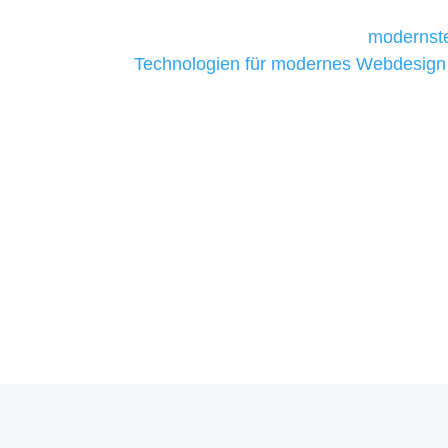
Unternehmen die kostengünstigsten un
liefern. Daher verwenden wir
modernste
Technologien für modernes Webdesign
allen Webprojekten zufriedenzustellen.
Sie haben Fragen zu Ihre
07121 / 9294977
info@merryll.de