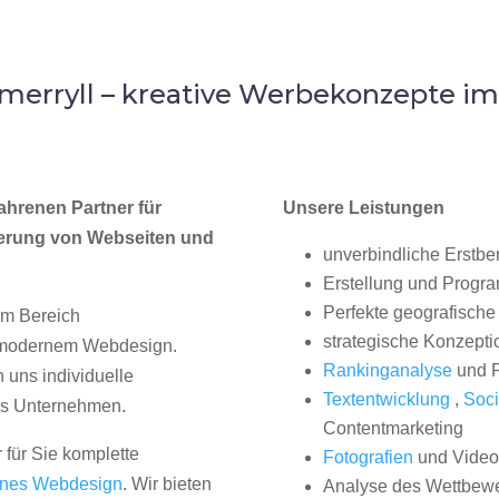
erryll – kreative Werbekonzepte i
ahrenen Partner für
Unsere Leistungen
erung von Webseiten und
unverbindliche Erstbe
Erstellung und Progr
Perfekte geografische 
im Bereich
strategische Konzepti
, modernem Webdesign.
Rankinganalyse
und P
uns individuelle
Textentwicklung
,
Soci
hes Unternehmen.
Contentmarketing
 für Sie komplette
Fotografien
und Videos
nes Webdesign
. Wir bieten
Analyse des Wettbew