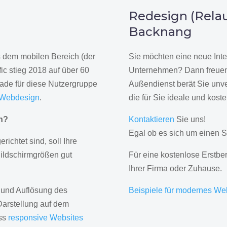
n
Redesign (Relau
Backnang
us dem mobilen Bereich (der
Sie möchten eine neue Inte
ic stieg 2018 auf über 60
Unternehmen? Dann freuen 
rade für diese Nutzergruppe
Außendienst berät Sie unve
 Webdesign
.
die für Sie ideale und kost
gn?
Kontaktieren
Sie uns!
Egal ob es sich um einen S
erichtet sind, soll Ihre
Bildschirmgrößen gut
Für eine kostenlose Erstbe
Ihrer Firma oder Zuhause.
 und Auflösung des
Beispiele für modernes We
Darstellung auf dem
ass
responsive Websites