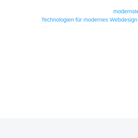
Unternehmen die kostengünstigsten un
liefern. Daher verwenden wir
modernste
Technologien für modernes Webdesign
allen Webprojekten zufriedenzustellen.
Sie haben Fragen zu Ihre
07121 / 9294977
info@merryll.de