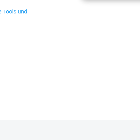
d besten Ergebnisse
 Tools und
, um unsere Kunden in
m Projekt?