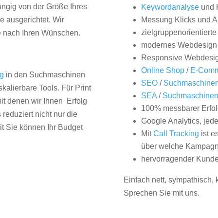
hängig von der Größe Ihres
Keywordanalyse
und 
 ausgerichtet. Wir
Messung Klicks und A
zielgruppenorientiert
e nach Ihren Wünschen.
modernes Webdesign
Responsive Webdesi
Online Shop
/
E-Comm
ng
in den Suchmaschinen
SEO
/
Suchmaschinen
kalierbare Tools. Für Print
SEA
/
Suchmaschine
it denen wir Ihnen Erfolg
100% messbarer Erfol
duziert nicht nur die
Google Analytics, jed
it Sie können Ihr Budget
Mit
Call Tracking
ist e
über welche Kampagne
hervorragender Kunde
Einfach nett, sympathisch,
Sprechen Sie mit uns.