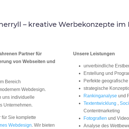
erryll – kreative Werbekonzepte i
ahrenen Partner für
Unsere Leistungen
erung von Webseiten und
unverbindliche Erstbe
Erstellung und Progr
Perfekte geografische 
im Bereich
strategische Konzepti
, modernem Webdesign.
Rankinganalyse
und P
uns individuelle
Textentwicklung
,
Soci
hes Unternehmen.
Contentmarketing
 für Sie komplette
Fotografien
und Videos
nes Webdesign
. Wir bieten
Analyse des Wettbew